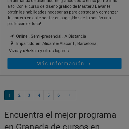
La demanda de diseñadores gráficos está en su punto más
alto. Con el curso de diseño gráfico de MasterD Davante,
obtén las habilidades necesarias para destacar y comenzar
tu carrera en este sector en auge. ¡Haz de tu pasión una
profesión exitosa!
Online , Semi-presencial , A Distancia
Impartido en:
Alicante/Alacant , Barcelona ,
Vizcaya/Bizkaia
y otros lugares
Más información
1
2
3
4
5
6
Encuentra el mejor programa
en Granada de cursos en