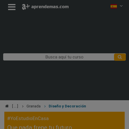
Granada
Diseño y Decoración
#YoEstudioEnCasa
Que nada frene tu futuro,