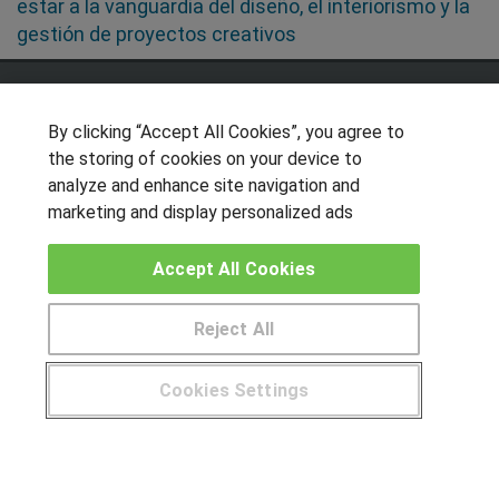
estar a la vanguardia del diseño, el interiorismo y la
gestión de proyectos creativos
SÍGUENOS EN LAS REDES
By clicking “Accept All Cookies”, you agree to
the storing of cookies on your device to
analyze and enhance site navigation and
OTROS GRUPOS DE INTERES
marketing and display personalized ads
Muro de los idiomas
Accept All Cookies
Hablemos de empleo
Locos por las becas
Reject All
CENTROS DE FORMACIÓN
Cookies Settings
Publicar cursos
¿Tienes alguna duda?
900 264 357
USUARIOS