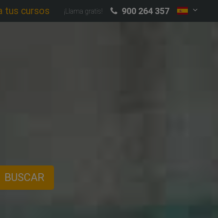
a tus cursos
900 264 357
¡Llama gratis!
BUSCAR