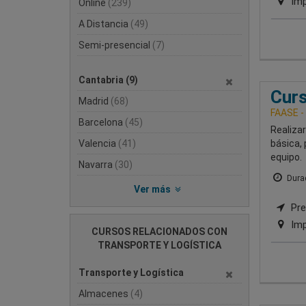
Imp
Online
(239)
A Distancia
(49)
Semi-presencial
(7)
Cantabria
(9)
Curs
Madrid
(68)
FAASE -
Barcelona
(45)
Realizar
Valencia
(41)
básica,
equipo.
Navarra
(30)
Durac
Ver más
Pre
Imp
CURSOS RELACIONADOS CON
TRANSPORTE Y LOGÍSTICA
Transporte y Logística
Almacenes
(4)