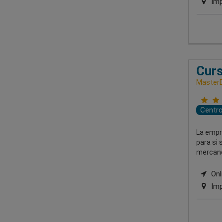
Imp
Curs
MasterD
Centr
La empre
para si 
mercanc
Onl
Imp