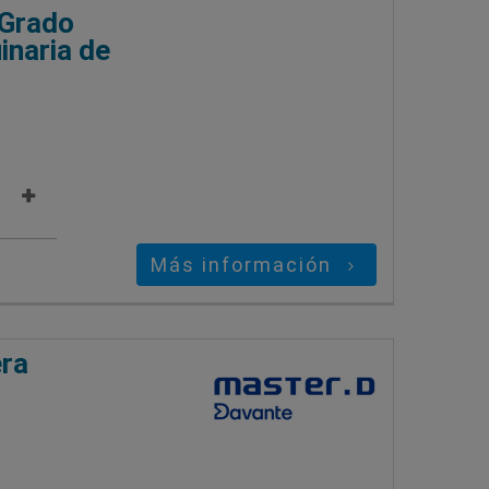
 Grado
inaria de
Más información
era