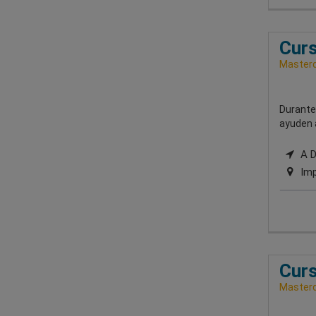
Curs
Masterd
Durante
ayuden a
A Di
Imp
Curs
Masterd