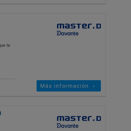
que te
Más información
a