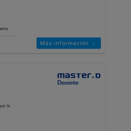
gares
Más información
que te