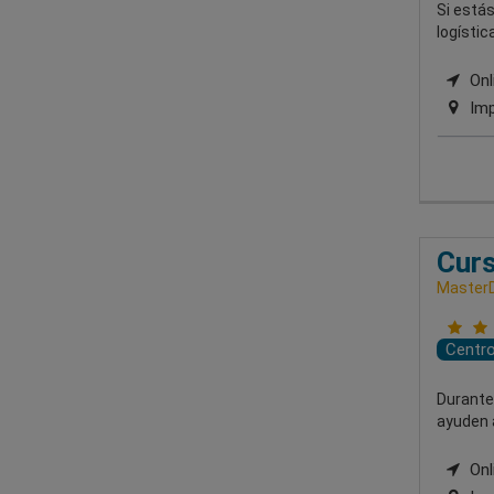
Si estás
logísti
Onli
Imp
Curs
MasterD
Centr
Durante
ayuden a
Onl