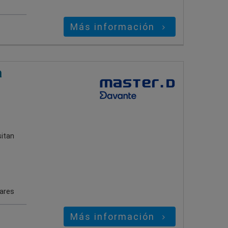
Más información
a
sitan
gares
Más información