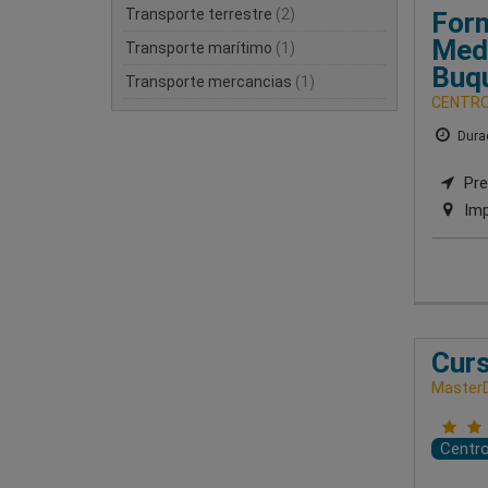
Transporte terrestre
(2)
Form
Medi
Transporte marítimo
(1)
Buq
Transporte mercancias
(1)
CENTRO
Durac
Pre
Imp
Curs
MasterD
Centr