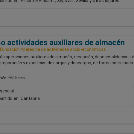
artido en:
Alicante/Alacant , Segovia , Sevilla
y otros lugares
o actividades auxiliares de almacén
 Fundación Aparecida de actividades socio-económicas
ás operaciones auxiliares de almacén, recepción, desconsolidación, u
 preparación y expedición de cargas y descargas, de forma coordinada
ión: 250 horas
sencial
artido en:
Cantabria