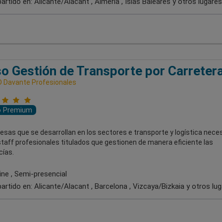
artido en:
Alicante/Alacant , Almería , Islas Baleares
y otros lugares
o Gestión de Transporte por Carreter
 Davante Profesionales
o Premium
sas que se desarrollan en los sectores e transporte y logística nece
staff profesionales titulados que gestionen de manera eficiente las
ías.
ine , Semi-presencial
artido en:
Alicante/Alacant , Barcelona , Vizcaya/Bizkaia
y otros lu