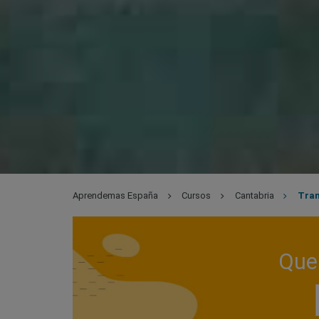
Aprendemas España
Cursos
Cantabria
Tran
Que 