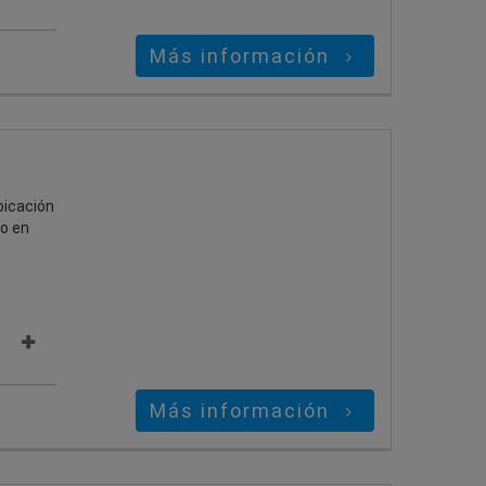
Más información
bicación
 o en
Más información