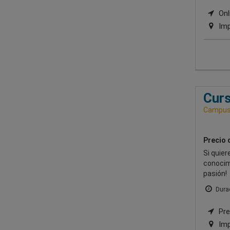
Onli
Imp
Curs
Campus 
Precio 
Si quier
conocimi
pasión!
Durac
Pres
Imp