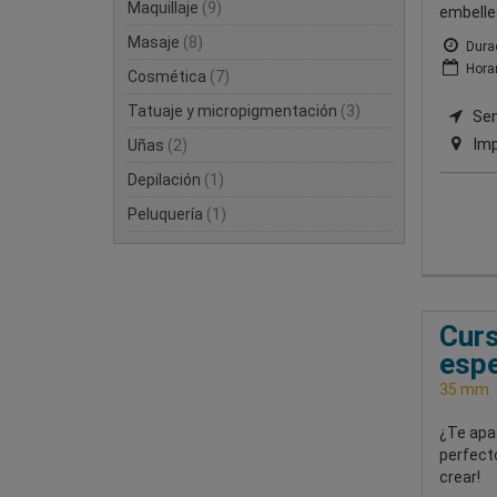
Maquillaje
(9)
embelle
Masaje
(8)
Durac
Horar
Cosmética
(7)
Tatuaje y micropigmentación
(3)
Semi
Imp
Uñas
(2)
Depilación
(1)
Peluquería
(1)
Curs
espe
35 mm
¿Te apas
perfecto
crear!