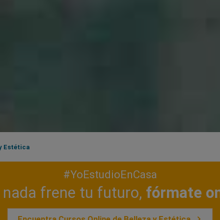
y Estética
#YoEstudioEnCasa
nada frene tu futuro,
fórmate on
Encuentra Cursos Online de Belleza y Estética