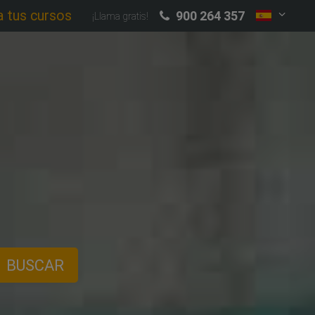
a tus cursos
900 264 357
¡Llama gratis!
BUSCAR