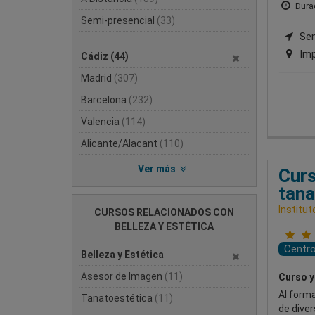
Durac
Semi-presencial
(33)
Semi
Imp
Cádiz
(44)
Madrid
(307)
Barcelona
(232)
Valencia
(114)
Alicante/Alacant
(110)
Ver más
Curs
tana
Institut
CURSOS RELACIONADOS CON
BELLEZA Y ESTÉTICA
Centr
Belleza y Estética
Asesor de Imagen
(11)
Curso y
Al forma
Tanatoestética
(11)
de diver