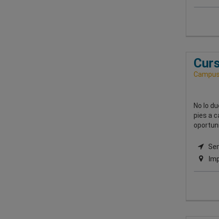
Curs
Campus 
No lo d
pies a c
oportuni
Semi
Imp