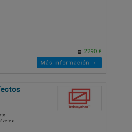
2290 €
Más información
fectos
nto
révete a