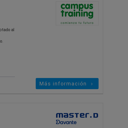
ptado al
o.
Más información