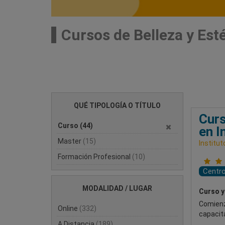
Cursos de Belleza y Est
QUÉ TIPOLOGÍA O TÍTULO
Curs
Curso
(44)
en I
Master
(15)
Institut
Formación Profesional
(10)
Centr
MODALIDAD / LUGAR
Curso y
Comienz
Online
(332)
capacit
A Distancia
(189)