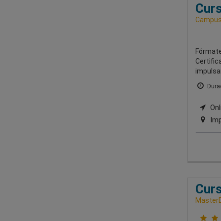
Curs
Campus 
Fórmate
Certifi
impulsar
Durac
Onli
Imp
Curs
MasterD