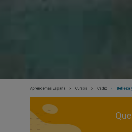
Aprendemas España
Cursos
Cádiz
Belleza 
Que 