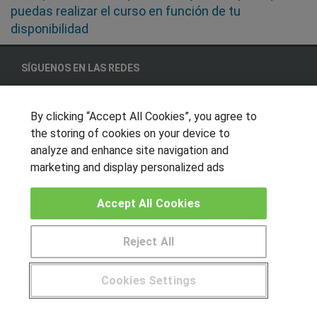
puedas realizar el curso en función de tu
disponibilidad
SÍGUENOS EN LAS REDES
By clicking “Accept All Cookies”, you agree to
OTROS GRUPOS DE INTERES
the storing of cookies on your device to
analyze and enhance site navigation and
Muro de los idiomas
marketing and display personalized ads
Hablemos de empleo
Locos por las becas
Accept All Cookies
CENTROS DE FORMACIÓN
Reject All
Publicar cursos
Cookies Settings
USUARIOS
¿Tienes alguna duda?
900 264 357