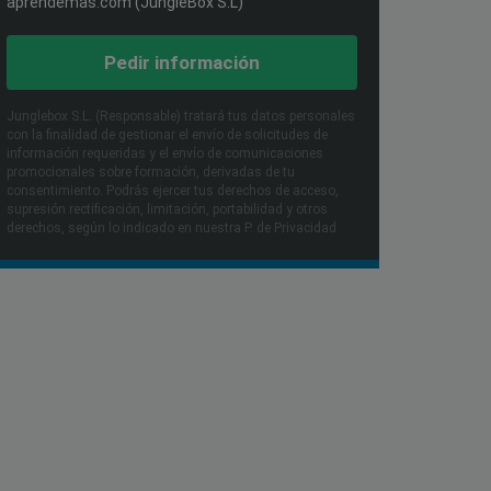
aprendemas.com (JungleBox S.L)
Pedir información
Junglebox S.L. (Responsable) tratará tus datos personales
con la finalidad de gestionar el envío de solicitudes de
información requeridas y el envío de comunicaciones
promocionales sobre formación, derivadas de tu
consentimiento. Podrás ejercer tus derechos de acceso,
supresión rectificación, limitación, portabilidad y otros
derechos, según lo indicado en nuestra P. de Privacidad​