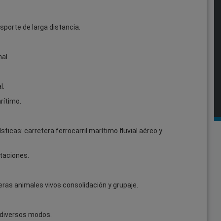
nsporte de larga distancia.
al.
l.
rítimo.
ticas: carretera ferrocarril marítimo fluvial aéreo y
itaciones.
ras animales vivos consolidación y grupaje.
s diversos modos.