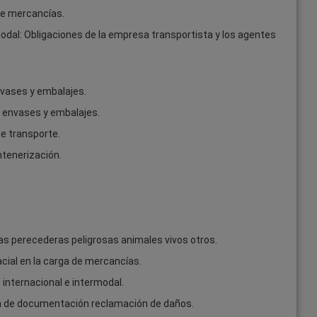
de mercancías.
modal: Obligaciones de la empresa transportista y los agentes
envases y embalajes.
s envases y embalajes.
de transporte.
ntenerización.
as perecederas peligrosas animales vivos otros.
acial en la carga de mercancías.
e internacional e intermodal.
ón de documentación reclamación de daños.