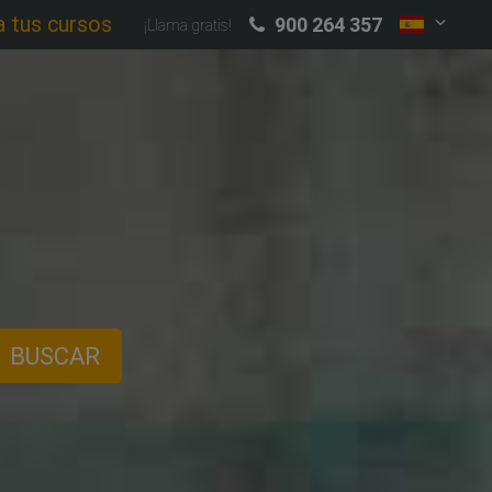
a tus cursos
900 264 357
¡Llama gratis!
BUSCAR