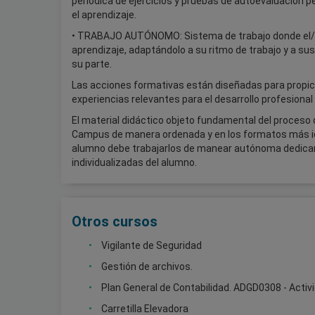
periódica de ejercicios y pruebas de autoevaluación pe
el aprendizaje.
• TRABAJO AUTÓNOMO: Sistema de trabajo donde el/l
aprendizaje, adaptándolo a su ritmo de trabajo y a su
su parte.
Las acciones formativas están diseñadas para propici
experiencias relevantes para el desarrollo profesional
El material didáctico objeto fundamental del proceso 
Campus de manera ordenada y en los formatos más idón
alumno debe trabajarlos de manear autónoma dedica
individualizadas del alumno.
Otros cursos
Vigilante de Seguridad
Gestión de archivos.
Plan General de Contabilidad. ADGD0308 - Activ
Carretilla Elevadora