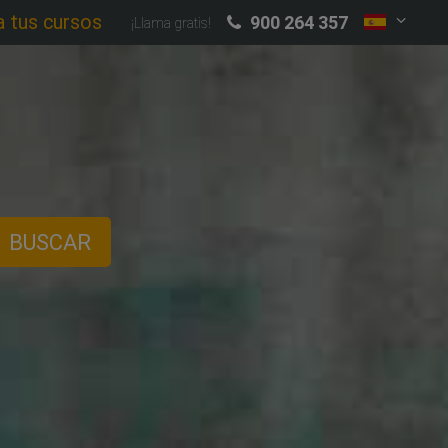
a tus cursos
900 264 357
¡Llama gratis!
BUSCAR