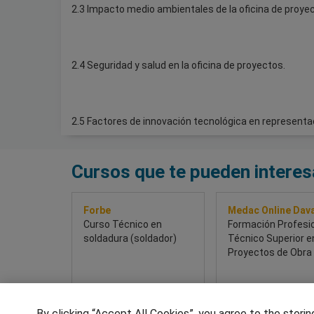
2.3 Impacto medio ambientales de la oficina de proye
2.4 Seguridad y salud en la oficina de proyectos.
2.5 Factores de innovación tecnológica en representa
Cursos que te pueden interes
Forbe
Medac Online Dav
Curso Técnico en
Formación Profesi
soldadura (soldador)
Técnico Superior e
Proyectos de Obra C
By clicking “Accept All Cookies”, you agree to the storin