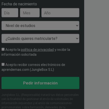
Fecha de nacimiento
Día
Mes
Año
Nivel de estudios
¿Cuándo quieres matricularte?
Acepto la
política de privacidad
y recibir la
información solicitada
Acepto recibir correos electrónicos de
aprendemas.com (JungleBox S.L)
Pedir información
Junglebox S.L. (Responsable) tratará tus datos personales
con la finalidad de gestionar el envío de solicitudes de
información requeridas y el envío de comunicaciones
promocionales sobre formación, derivadas de tu