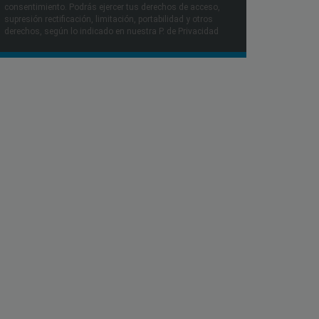
consentimiento. Podrás ejercer tus derechos de acceso,
supresión rectificación, limitación, portabilidad y otros
derechos, según lo indicado en nuestra P. de Privacidad​