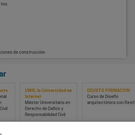
ctos.
ciones de construcción.
ar
ante
UNIR, la Universidad en
DEUSTO FORMACION
onal
Internet
Curso de Diseño
n
Máster Universitario en
arquitectónico con Revit
ivil
Derecho de Daños y
Responsabilidad Civil
g