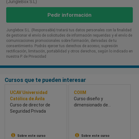
(JungleBox S.L)
Pedir información
Junglebox S.L. (Responsable) tratará tus datos personales con la finalidad
de gestionar el envío de solicitudes de información requeridas y el envío de
comunicaciones promocionales sobre formación, derivadas de tu
consentimiento. Podrás ejercer tus derechos de acceso, supresión
rectificación, limitación, portabilidad y otros derechos, según lo indicado en
nuestra P. de Privacidad​
Cursos que te pueden interesar
UCAV Universidad
COIIM
Católica de Ávila
Curso diseño y
Curso de director de
dimensionado de
Seguridad Privada
instalaciones de
climatización a través de
un caso práctico y desde
el punto de vista del
ahorro energético
Sobre este curso
Sobre este curso