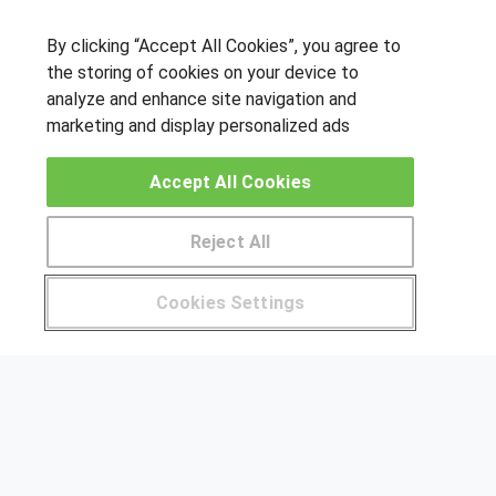
By clicking “Accept All Cookies”, you agree to
the storing of cookies on your device to
OTROS GRUPOS DE INTERES
analyze and enhance site navigation and
marketing and display personalized ads
Muro de los idiomas
Hablemos de empleo
Accept All Cookies
Locos por las becas
Reject All
CENTROS DE FORMACIÓN
Pide más información al centro
Publicar cursos
Cookies Settings
¿Tienes alguna duda?
900 264 357
USUARIOS
Aviso legal
Canal ético
© Aprendemas.com -
Aviso legal