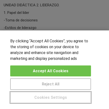
UNIDAD DIDÁCTICA 2. LIDERAZGO.
1. Papel del líder
-Toma de decisiones
-Estilos de liderazgo
UNIDAD DIDÁCTICA 3. TRABAJO EN EQUIPO
By clicking “Accept All Cookies”, you agree to
1. Valores del trabajo en equipo
the storing of cookies on your device to
-Fases y comportamiento grupal
analyze and enhance site navigation and
UNIDAD DIDÁCTICA 4. GESTIÓN DEL TIEMPO
marketing and display personalized ads
1. Principios y leyes sobre el tiempo
Accept All Cookies
2. Modelo de las 5S
UNIDAD DIDÁCTICA 5. ORIENTACIÓN AL CAMBIO
Reject All
1. Adaptación a las transformaciones
Pide más información al centro
UNIDAD DIDÁCTICA 6. FLEXIBILIDAD
Cookies Settings
1. Flexibilidad y productividad
¿Tienes alguna duda?
900 264 357