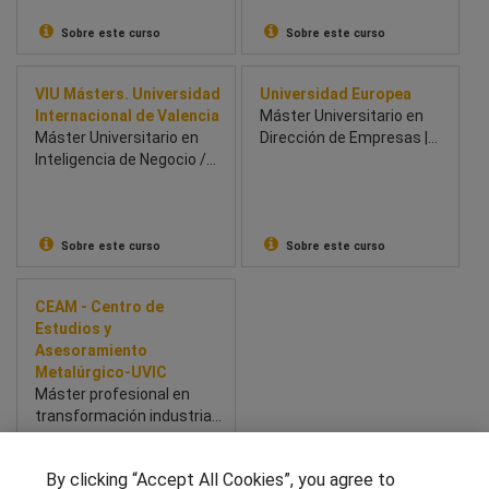
Sobre este curso
Sobre este curso
VIU Másters. Universidad
Universidad Europea
Internacional de Valencia
Máster Universitario en
Máster Universitario en
Dirección de Empresas |
Inteligencia de Negocio /
MBA
Business Intelligence
Sobre este curso
Sobre este curso
CEAM - Centro de
Estudios y
Asesoramiento
Metalúrgico-UVIC
Máster profesional en
transformación industrial:
innovación, Lean y
prácticas en empresas.
Sobre este curso
By clicking “Accept All Cookies”, you agree to