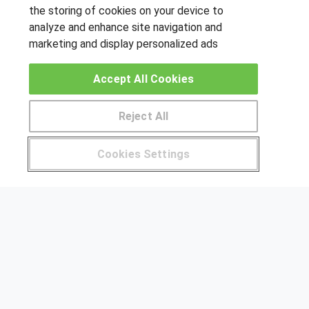
the storing of cookies on your device to
SÍGUENOS EN LAS REDES
analyze and enhance site navigation and
marketing and display personalized ads
Accept All Cookies
OTROS GRUPOS DE INTERES
Muro de los idiomas
Reject All
Hablemos de empleo
Pide más información al centro
Locos por las becas
Cookies Settings
¿Tienes alguna duda?
900 264 357
CENTROS DE FORMACIÓN
Publicar cursos
USUARIOS
Aviso legal
Canal ético