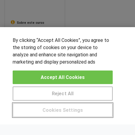
Sobre este curso
By clicking “Accept All Cookies”, you agree to
SÍGUENOS EN LAS REDES
the storing of cookies on your device to
analyze and enhance site navigation and
marketing and display personalized ads
OTROS GRUPOS DE INTERES
Accept All Cookies
Muro de los idiomas
Hablemos de empleo
Reject All
Locos por las becas
Pide más información al centro
Cookies Settings
CENTROS DE FORMACIÓN
¿Tienes alguna duda?
900 264 357
Publicar cursos