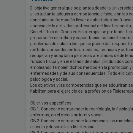
El objetivo general que se plantea desde la Universida
el estudiante adquiera competencia clínica, con los c
concluida su formación llevar a cabo todas las funcio
esencia de la actividad profesional del fisioterapeuta
Con el Título de Grado en Fisioterapia se pretende fo
preparación científica y capacitación suficiente como 
problemas de salud a los que se puede dar respuesta de
métodos, procedimientos, modelos, técnicas y actuaci
recuperan y adaptan a personas afectadas de deterior
función física y en el estado de salud, producidos co
empleando también dichos medios en la promoción y ma
enfermedades y de sus consecuencias. Todo ello consid
psicológica y social.
Los objetivos y las competencias que se adquirirán se
habilitan para el ejercicio de la profesión de Fisioterap
Objetivos específicos
OB 1. Conocer y comprender la morfología, la fisiologí
enfermas, en el medio natural y social.
OB 2. Conocer y comprender las ciencias, los modelos
articula y desarrolla la fisioterapia.
OB 3. Conocer y comprender los métodos, procedimien