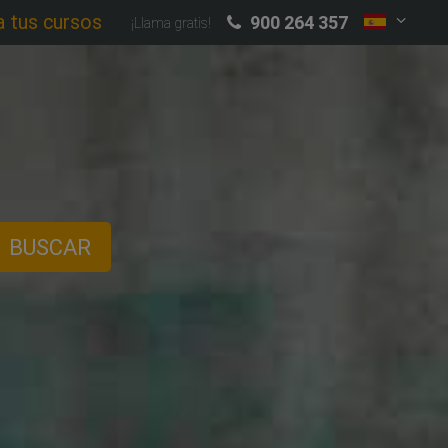
a tus cursos
900 264 357
¡Llama gratis!
BUSCAR