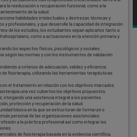
para la reeducación o recuperación funcional, como a la
mantenimiento de la salud.
porcione habilidades intelectuales y destrezas técnicas y
os y profesionales, y que desarrolle la capacidad de integración
mino de los estudios, los estudiantes sepan aplicarlos tanto a
xtrahospitalario, como a actuaciones en la atención primaria y
erando los aspectos físicos, psicológicos y sociales.
pia según las normas y con los instrumentos de validación
endiendo a criterios de adecuación, validez y eficiencia.
ión de fisioterapia, utilizando las herramientas terapéuticas
 con el tratamiento en relación con los objetivos marcados.
fisioterapia una vez cubiertos los objetivos propuestos.
z, otorgando una asistencia integral a los pacientes.
ión, protección y recuperación de la salud.
unidad básica en la que se estructuran de forma uni o
y demás personal de las organizaciones asistenciales.
profesión a la práctica profesional así como integrar los
iones.
enciales de fisioterapia basada en la evidencia científica,