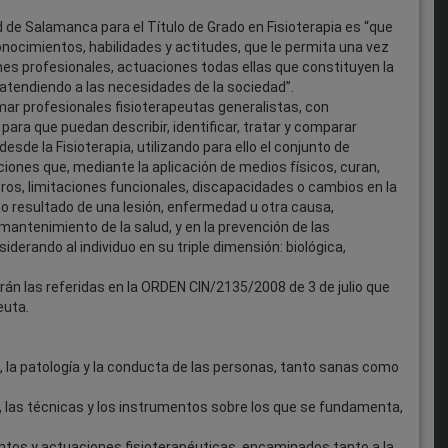
d de Salamanca para el Título de Grado en Fisioterapia es “que
onocimientos, habilidades y actitudes, que le permita una vez
nes profesionales, actuaciones todas ellas que constituyen la
, atendiendo a las necesidades de la sociedad”.
rmar profesionales fisioterapeutas generalistas, con
para que puedan describir, identificar, tratar y comparar
sde la Fisioterapia, utilizando para ello el conjunto de
ones que, mediante la aplicación de medios físicos, curan,
os, limitaciones funcionales, discapacidades o cambios en la
mo resultado de una lesión, enfermedad u otra causa,
ntenimiento de la salud, y en la prevención de las
erando al individuo en su triple dimensión: biológica,
rán las referidas en la ORDEN CIN/2135/2008 de 3 de julio que
euta.
a, la patología y la conducta de las personas, tanto sanas como
, las técnicas y los instrumentos sobre los que se fundamenta,
tos y actuaciones fisioterapéuticas, encaminados tanto a la