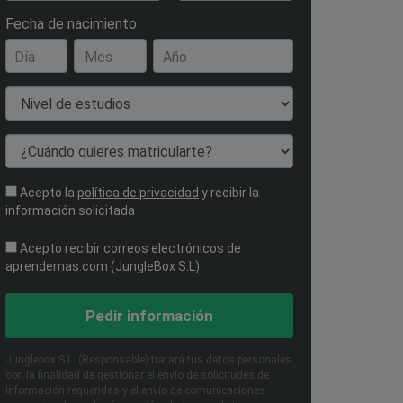
Fecha de nacimiento
Día
Mes
Año
Nivel de estudios
¿Cuándo quieres matricularte?
Acepto la
política de privacidad
y recibir la
información solicitada
Acepto recibir correos electrónicos de
aprendemas.com (JungleBox S.L)
Pedir información
Junglebox S.L. (Responsable) tratará tus datos personales
con la finalidad de gestionar el envío de solicitudes de
información requeridas y el envío de comunicaciones