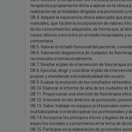
terapéutica propiamente dicha a aplicar en la clínica 
realización de actividades dirigidas a la promoción y 
OB 4. Adquirir la experiencia clínica adecuada que pro
manuales, que facilite la incorporación de valores étic
de los conocimientos adquiridos, de forma que, al tér
casos clínicos concretos en el medio hospitalario y e
comunitaria.
OB 5. Valorar el estado funcional del paciente, consid
OB 6. Valoración diagnóstica de cuidados de fisiotera
reconocidos internacionalmente.
OB 7. Diseñar el plan de intervención de fisioterapia at
OB 8. Ejecutar, dirigir y coordinar el plan de intervenc
propias y atendiendo a la individualidad del usuario.
OB 9. Evaluar la evolución de los resultados obtenidos
OB 10. Elaborar el informe de alta de los cuidados de 
OB 11. Proporcionar una atención de fisioterapia efica
OB 12. Intervenir en los ámbitos de promoción, prevenc
OB 13. Saber trabajar en equipos profesionales como 
multidisciplinar e interdisciplinar los profesionales 
OB 14. Incorporar los principios éticos y legales de la 
aspectos sociales y comunitarios en la toma de decis
OB 15. Participar en la elaboración de protocolos asist