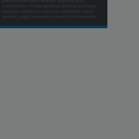
promocionales sobre formación, derivadas de tu
consentimiento. Podrás ejercer tus derechos de acceso,
supresión rectificación, limitación, portabilidad y otros
derechos, según lo indicado en nuestra P. de Privacidad​