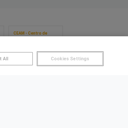
CEAM - Centro de
Estudios y
Asesoramiento
Metalúrgico-UVIC
Máster profesional en
t All
Cookies Settings
transformación
industrial: innovación,
Lean y prácticas en
Sobre este curso
empresas.
NTROS DE FORMACIÓN
Publicar cursos