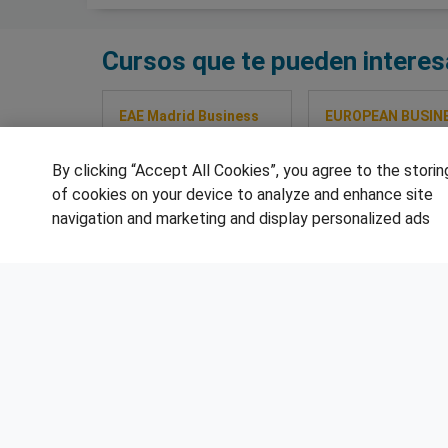
Cursos que te pueden interes
EAE Madrid Business
EUROPEAN BUSIN
School
FACTORY
Máster en Marketing
Programa Superior
By clicking “Accept All Cookies”, you agree to the storin
Digital e ecommerce
Gestión De Proyec
of cookies on your device to analyze and enhance site
Híbrido
navigation and marketing and display personalized ads
Sobre este curso
Sobre este cur
SÍGUENOS EN LAS REDES