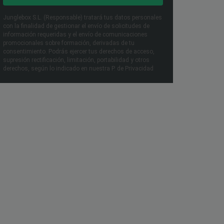
Junglebox S.L. (Responsable) tratará tus datos personales
con la finalidad de gestionar el envío de solicitudes de
información requeridas y el envío de comunicaciones
promocionales sobre formación, derivadas de tu
consentimiento. Podrás ejercer tus derechos de acceso,
supresión rectificación, limitación, portabilidad y otros
derechos, según lo indicado en nuestra P. de Privacidad​