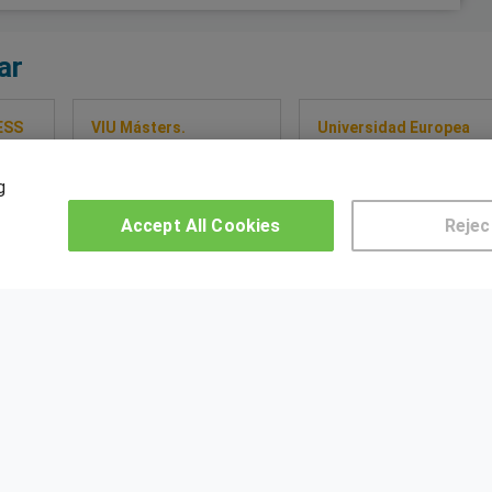
ar
ESS
VIU Másters.
Universidad Europea
Universidad
Máster Universitario en
 en
Internacional de
Dirección de Empresas |
g
tos
Valencia
MBA
Máster Universitario en
Accept All Cookies
Rejec
Inteligencia de Negocio /
Business Intelligence
so
Sobre este curso
Sobre este curso
OTROS GRUPOS DE INTERES
CE
Muro de los idiomas
Hablemos de empleo