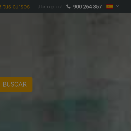
a tus cursos
900 264 357
¡Llama gratis!
BUSCAR