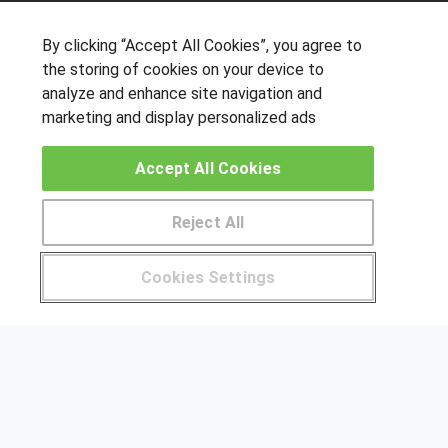
SÍGUENOS EN LAS REDES
By clicking “Accept All Cookies”, you agree to
the storing of cookies on your device to
analyze and enhance site navigation and
OTROS GRUPOS DE INTERES
marketing and display personalized ads
Muro de los idiomas
Accept All Cookies
Hablemos de empleo
Locos por las becas
Reject All
CENTROS DE FORMACIÓN
Pide más información al centro
Cookies Settings
Publicar cursos
¿Tienes alguna duda?
900 264 357
USUARIOS
Aviso legal
Canal ético