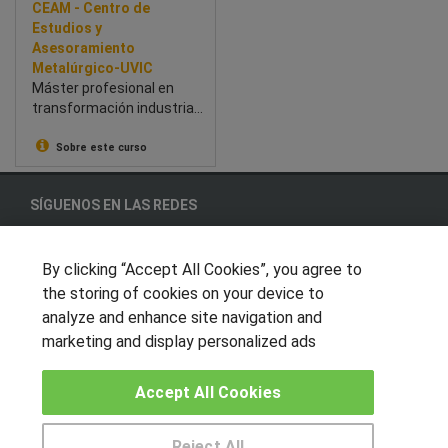
CEAM - Centro de
Estudios y
Asesoramiento
Metalúrgico-UVIC
Máster profesional en
transformación industrial:
innovación, Lean y
prácticas en empresas.
Sobre este curso
SÍGUENOS EN LAS REDES
By clicking “Accept All Cookies”, you agree to
the storing of cookies on your device to
OTROS GRUPOS DE INTERES
analyze and enhance site navigation and
Muro de los idiomas
marketing and display personalized ads
Hablemos de empleo
Accept All Cookies
Locos por las becas
CENTROS DE FORMACIÓN
Reject All