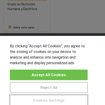
Grado en Nutrición
Humana y Dietética
Sobre este curso
SÍGUENOS EN LAS REDES
By clicking “Accept All Cookies”, you agree to
the storing of cookies on your device to
analyze and enhance site navigation and
OTROS GRUPOS DE INTERES
marketing and display personalized ads
Muro de los idiomas
Accept All Cookies
Hablemos de empleo
Locos por las becas
Reject All
Pide más información al centro
CENTROS DE FORMACIÓN
Cookies Settings