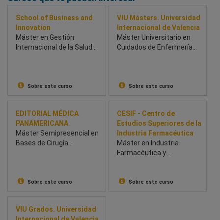
School of Business and
VIU Másters. Universidad
Innovation
Internacional de Valencia
Máster en Gestión
Máster Universitario en
Internacional de la Salud
Cuidados de Enfermería
(BSBI & Univesidad de
en Reanimación y
Chichester) - School of
Medicina Intensiva
Business and Innovation
(BSBI)
Sobre este curso
Sobre este curso
EDITORIAL MÉDICA
CESIF - Centro de
PANAMERICANA
Estudios Superiores de la
Máster Semipresencial en
Industria Farmacéutica
Bases de Cirugía
Máster en Industria
Hepatobiliopancreática y
Farmacéutica y
Trasplantes
Parafarmacéutica
Sobre este curso
Sobre este curso
VIU Grados. Universidad
Internacional de Valencia