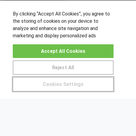
SÍGUENOS EN LAS REDES
By clicking “Accept All Cookies”, you agree to
the storing of cookies on your device to
analyze and enhance site navigation and
marketing and display personalized ads
OTROS GRUPOS DE INTERES
Accept All Cookies
Muro de los idiomas
Hablemos de empleo
Reject All
Locos por las becas
Pide más información al centro
Cookies Settings
CENTROS DE FORMACIÓN
¿Tienes alguna duda?
900 264 357
Publicar cursos
USUARIOS
Aviso legal
Canal ético