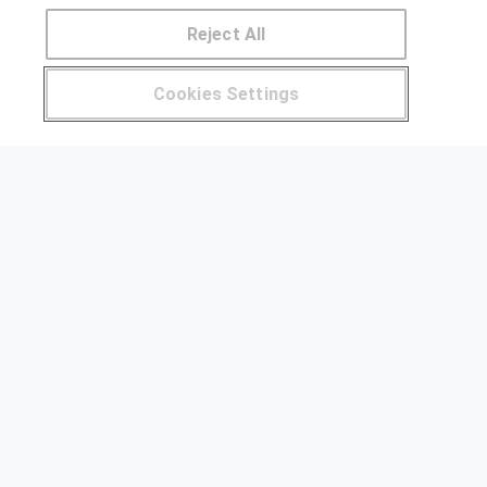
Reject All
OTROS GRUPOS DE INTERES
Pide más información al centro
Cookies Settings
Muro de los idiomas
¿Tienes alguna duda?
900 264 357
Hablemos de empleo
Locos por las becas
CENTROS DE FORMACIÓN
Publicar cursos
USUARIOS
Aviso legal
Canal ético
© Aprendemas.com -
Aviso legal