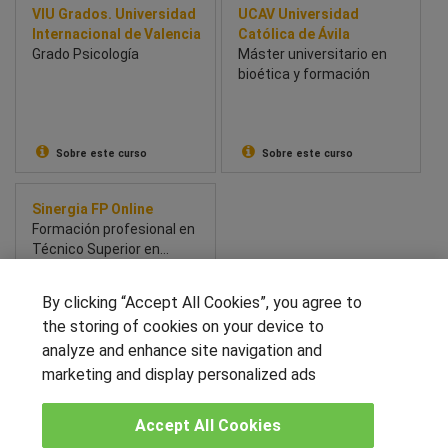
VIU Grados. Universidad
UCAV Universidad
Internacional de Valencia
Católica de Ávila
Grado Psicología
Máster universitario en
bioética y formación
Sobre este curso
Sobre este curso
Sinergia FP Online
Formación profesional en
Técnico Superior en
Higiene Bucodental
By clicking “Accept All Cookies”, you agree to
the storing of cookies on your device to
analyze and enhance site navigation and
Sobre este curso
marketing and display personalized ads
SÍGUENOS EN LAS REDES
Accept All Cookies