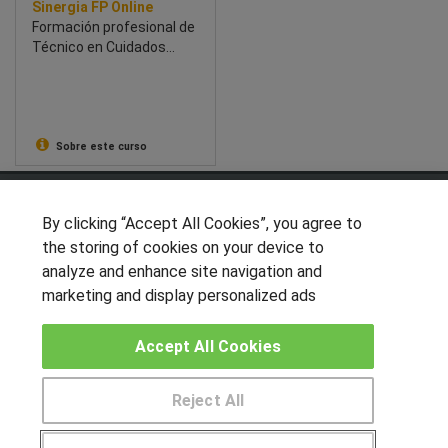
Sinergia FP Online
Formación profesional de
Técnico en Cuidados
Auxiliares de Enfermería
Sobre este curso
SÍGUENOS EN LAS REDES
By clicking “Accept All Cookies”, you agree to
the storing of cookies on your device to
analyze and enhance site navigation and
marketing and display personalized ads
OTROS GRUPOS DE INTERES
Muro de los idiomas
Accept All Cookies
Hablemos de empleo
Locos por las becas
Reject All
Pide más información al centro
CENTROS DE FORMACIÓN