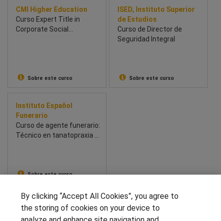
CMI Higher Education
ISED, Instituto Superior
Curso Expert Title in
de Estudios
Corporate Social
Curso de Director de
Responsibility and
Seguridad Integral
Sustainability
Sobre este curso
Sobre este curso
Instituto Español
Funerario
Curso de agente funerario:
Técnico en tanatopraxia y
tanatoestética
Sobre este curso
By clicking “Accept All Cookies”, you agree to
SÍGUENOS EN LAS REDES
the storing of cookies on your device to
analyze and enhance site navigation and