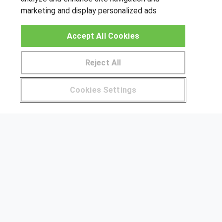
marketing and display personalized ads
OTROS GRUPOS DE INTERES
Accept All Cookies
Muro de los idiomas
Hablemos de empleo
Reject All
Locos por las becas
Pide más información al centro
Cookies Settings
CENTROS DE FORMACIÓN
¿Tienes alguna duda?
900 264 357
Publicar cursos
USUARIOS
Aviso legal
Canal ético
© Aprendemas.com -
Aviso legal