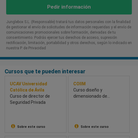
Pedir información
Junglebox S.L. (Responsable) tratará tus datos personales con la finalidad
de gestionar el envío de solicitudes de información requeridas y el envío de
comunicaciones promocionales sobre formación, derivadas de tu
consentimiento. Podrás ejercer tus derechos de acceso, supresión
rectificación, limitación, portabilidad y otros derechos, según lo indicado en
nuestra P. de Privacidad​
Cursos que te pueden interesar
UCAV Universidad
COIIM
Católica de Ávila
Curso diseño y
Curso de director de
dimensionado de
Seguridad Privada
instalaciones de
climatización a través de
un caso práctico y desde
el punto de vista del
ahorro energético
Sobre este curso
Sobre este curso