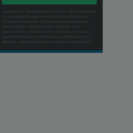
Junglebox S.L. (Responsable) tratará tus datos personales
con la finalidad de gestionar el envío de solicitudes de
información requeridas y el envío de comunicaciones
promocionales sobre formación, derivadas de tu
consentimiento. Podrás ejercer tus derechos de acceso,
supresión rectificación, limitación, portabilidad y otros
derechos, según lo indicado en nuestra P. de Privacidad​