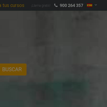
a tus cursos
900 264 357
¡Llama gratis!
BUSCAR