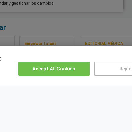
dar y gestionar los cambios.
ar
Empower Talent
EDITORIAL MÉDICA
Máster en
PANAMERICANA
Transformación
Experto en Cirugía
g
Tecnológica y
Laparoscópica,
io en
Emprendimiento
Toracoscópica y
Accept All Cookies
Rejec
as y
Robótica
so
Sobre este curso
Sobre este curso
OTROS GRUPOS DE INTERES
CE
Muro de los idiomas