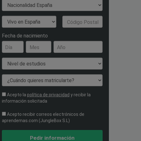
Nacionalidad
País de Residencia
Código Postal
Fecha de nacimiento
Día
Mes
Año
Nivel de estudios
¿Cuándo quieres matricularte?
Acepto la
política de privacidad
y recibir la
información solicitada
Acepto recibir correos electrónicos de
aprendemas.com (JungleBox S.L)
Pedir información