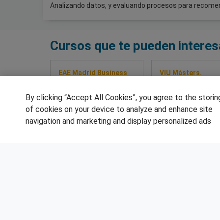
Analizando datos, y evaluando procesos para recomen
Cursos que te pueden interes
EAE Madrid Business
VIU Másters.
School
Universidad
Máster en Marketing
Internacional de
By clicking “Accept All Cookies”, you agree to the storin
Digital e ecommerce
Valencia
of cookies on your device to analyze and enhance site
Híbrido
Máster Universitar
navigation and marketing and display personalized ads
Metodologías Activ
Digitales
Sobre este curso
Sobre este cur
SÍGUENOS EN LAS REDES