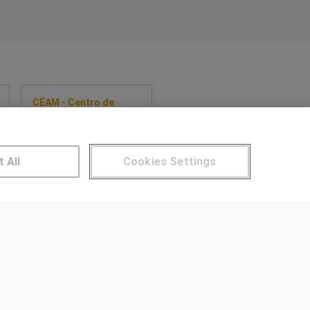
CEAM - Centro de
Estudios y
Asesoramiento
Metalúrgico-UVIC
Máster en Industria 4.0 y
t All
Cookies Settings
transformación digital
(posibilidad de
financiación)
Sobre este curso
NTROS DE FORMACIÓN
Publicar cursos