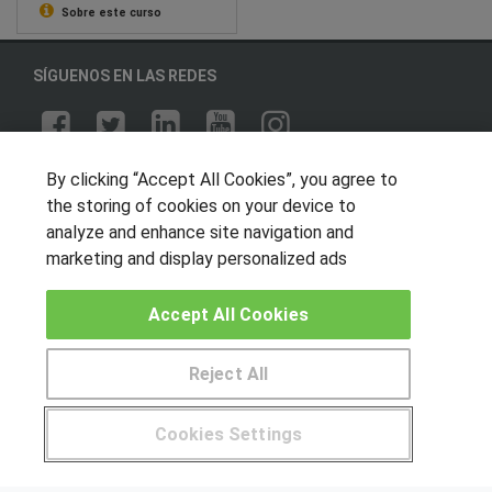
Sobre este curso
SÍGUENOS EN LAS REDES
OTROS GRUPOS DE INTERES
By clicking “Accept All Cookies”, you agree to
the storing of cookies on your device to
Muro de los idiomas
analyze and enhance site navigation and
Hablemos de empleo
marketing and display personalized ads
Locos por las becas
Accept All Cookies
CENTROS DE FORMACIÓN
Reject All
Publicar cursos
Pide más información al centro
Cookies Settings
USUARIOS
¿Tienes alguna duda?
900 264 357
Aviso legal