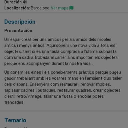
Duración
46
Localización:
Barcelona
Ver mapa
Descripción
Presentación:
Un espai creat per uns amics i per als amics dels mobles
antics i menys antics. Aquí donem una nova vida a tots els
objectes, tant si és una taula comprada a l’última subhasta
com una cadira trobada al carrer…Ens importen els objectes
perquè ens acompanyen durant la nostra vida…
Us donem les eines i els coneixements pràctics perquè pugeu
gaudir treballant amb les vostres mans en l’ambient d’un taller
dels d’abans. Ensenyem com restaurar i renovar mobles,
tapissar cadires i butaques, restaurar quadres, crear objectes
d’estil retro/vintage, tallar una fusta o encolar potes
trencades
Temario