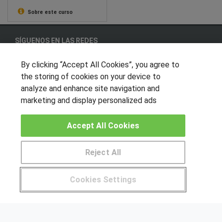
(posibilidad de
financiación)
Sobre este curso
SÍGUENOS EN LAS REDES
By clicking “Accept All Cookies”, you agree to
the storing of cookies on your device to
OTROS GRUPOS DE INTERES
analyze and enhance site navigation and
marketing and display personalized ads
Muro de los idiomas
Hablemos de empleo
Accept All Cookies
Locos por las becas
Reject All
CENTROS DE FORMACIÓN
Pide más información al centro
Cookies Settings
Publicar cursos
¿Tienes alguna duda?
900 264 357
USUARIOS