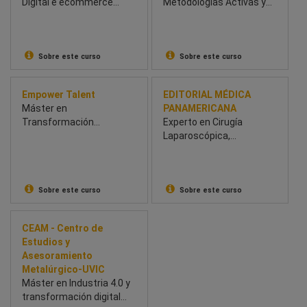
Digital e ecommerce
Metodologías Activas y
Híbrido
Digitales
Sobre este curso
Sobre este curso
Empower Talent
EDITORIAL MÉDICA
Máster en
PANAMERICANA
Transformación
Experto en Cirugía
Tecnológica y
Laparoscópica,
Emprendimiento
Toracoscópica y Robótica
Sobre este curso
Sobre este curso
CEAM - Centro de
Estudios y
Asesoramiento
Metalúrgico-UVIC
Máster en Industria 4.0 y
transformación digital