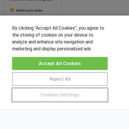
(posibilidad de
financiación)
Sobre este curso
SÍGUENOS EN LAS REDES
By clicking “Accept All Cookies”, you agree to
the storing of cookies on your device to
analyze and enhance site navigation and
marketing and display personalized ads
OTROS GRUPOS DE INTERES
Accept All Cookies
Muro de los idiomas
Hablemos de empleo
Reject All
Locos por las becas
Pide más información al centro
Cookies Settings
CENTROS DE FORMACIÓN
¿Tienes alguna duda?
900 264 357
Publicar cursos
USUARIOS