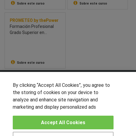
Sobre este curso
Sobre este curso
PROMETEO by thePower
Formación Profesional
Grado Superior en
Marketing y Publicidad
Sobre este curso
SÍGUENOS EN LAS REDES
By clicking “Accept All Cookies”, you agree to
the storing of cookies on your device to
analyze and enhance site navigation and
marketing and display personalized ads
OTROS GRUPOS DE INTERES
Muro de los idiomas
Accept All Cookies
Hablemos de empleo