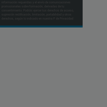
información requeridas y el envío de comunicaciones
promocionales sobre formación, derivadas de tu
consentimiento. Podrás ejercer tus derechos de acceso,
supresión rectificación, limitación, portabilidad y otros
derechos, según lo indicado en nuestra P. de Privacidad​