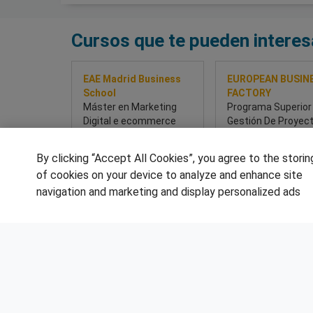
Cursos que te pueden interes
EAE Madrid Business
EUROPEAN BUSIN
School
FACTORY
Máster en Marketing
Programa Superior
Digital e ecommerce
Gestión De Proyec
Híbrido
By clicking “Accept All Cookies”, you agree to the storin
of cookies on your device to analyze and enhance site
Sobre este curso
Sobre este cur
navigation and marketing and display personalized ads
SÍGUENOS EN LAS REDES