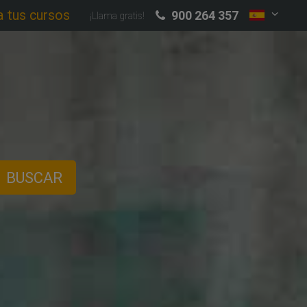
a tus cursos
900 264 357
¡Llama gratis!
BUSCAR