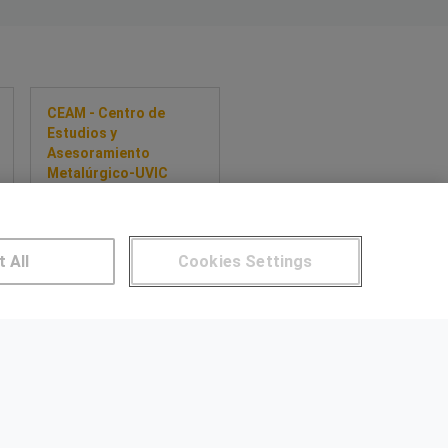
CEAM - Centro de
Estudios y
Asesoramiento
Metalúrgico-UVIC
Máster profesional en
transformación
industrial: innovación,
Lean y prácticas en
t All
Cookies Settings
Sobre este curso
empresas.
NTROS DE FORMACIÓN
Publicar cursos
UARIOS