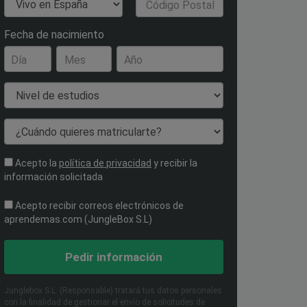
País de Residencia
Código Postal
Fecha de nacimiento
Día
Mes
Año
Nivel de estudios
¿Cuándo quieres matricularte?
Acepto la
política de privacidad
y recibir la
información solicitada
Acepto recibir correos electrónicos de
aprendemas.com (JungleBox S.L)
Pedir información
Junglebox S.L. (Responsable) tratará tus datos personales
con la finalidad de gestionar el envío de solicitudes de