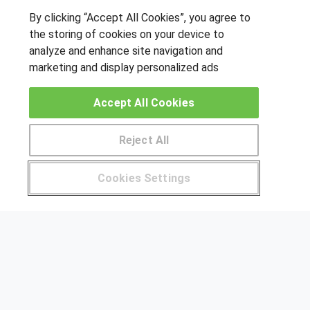
By clicking “Accept All Cookies”, you agree to
OTROS GRUPOS DE INTERES
the storing of cookies on your device to
analyze and enhance site navigation and
Muro de los idiomas
marketing and display personalized ads
Hablemos de empleo
Locos por las becas
Accept All Cookies
CENTROS DE FORMACIÓN
Reject All
Publicar cursos
Pide más información al centro
Cookies Settings
USUARIOS
¿Tienes alguna duda?
900 264 357
Aviso legal
Canal ético
© Aprendemas.com -
Aviso legal