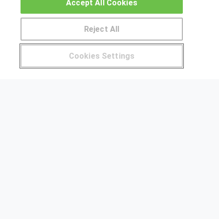
Accept All Cookies
profesional
Reject All
Pide más información al centro
Cookies Settings
Sobre este curso
¿Tienes alguna duda?
900 264 357
SÍGUENOS EN LAS REDES
OTROS GRUPOS DE INTERES
Muro de los idiomas
Hablemos de empleo
Locos por las becas
CENTROS DE FORMACIÓN