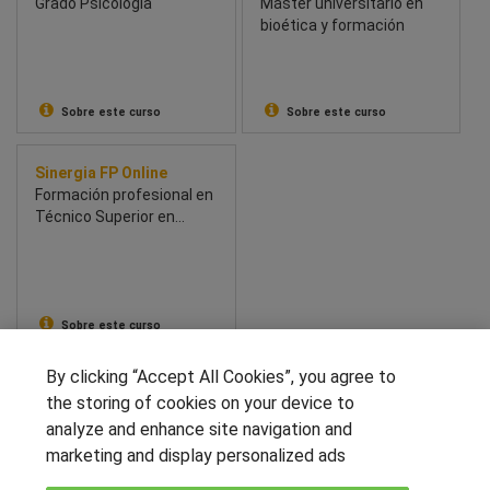
Grado Psicología
Máster universitario en
bioética y formación
Sobre este curso
Sobre este curso
Sinergia FP Online
Formación profesional en
Técnico Superior en
Higiene Bucodental
Sobre este curso
By clicking “Accept All Cookies”, you agree to
SÍGUENOS EN LAS REDES
the storing of cookies on your device to
analyze and enhance site navigation and
marketing and display personalized ads
OTROS GRUPOS DE INTERES