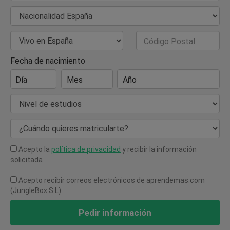
Nacionalidad
País de Residencia
Código Postal
Fecha de nacimiento
Día
Mes
Año
Nivel de estudios
¿Cuándo quieres matricularte?
Acepto la
política de privacidad
y recibir la información
solicitada
Acepto recibir correos electrónicos de aprendemas.com
(JungleBox S.L)
Pedir información