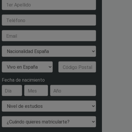
1er Apellido
Teléfono
Email
Nacionalidad
País de Residencia
Código Postal
Fecha de nacimiento
Día
Mes
Año
Nivel de estudios
¿Cuándo quieres matricularte?