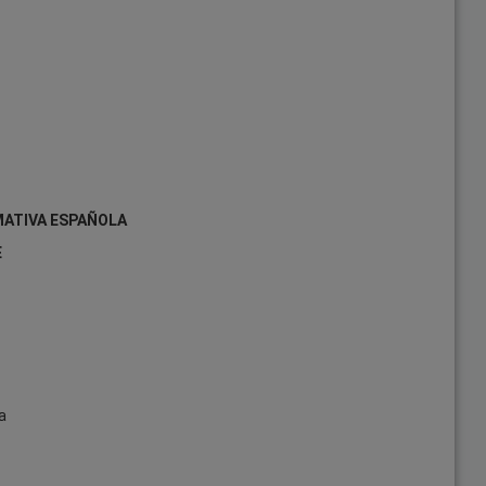
MATIVA ESPAÑOLA
E
a