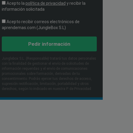
Acepto la
política de privacidad
y recibir la
información solicitada
Acepto recibir correos electrónicos de
aprendemas.com (JungleBox S.L)
Pedir información
Junglebox S.L. (Responsable) tratará tus datos personales
con la finalidad de gestionar el envío de solicitudes de
información requeridas y el envío de comunicaciones
promocionales sobre formación, derivadas de tu
consentimiento. Podrás ejercer tus derechos de acceso,
supresión rectificación, limitación, portabilidad y otros
derechos, según lo indicado en nuestra P. de Privacidad​