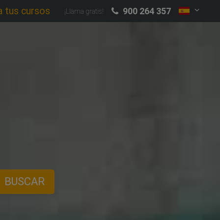
a tus cursos
900 264 357
¡Llama gratis!
BUSCAR