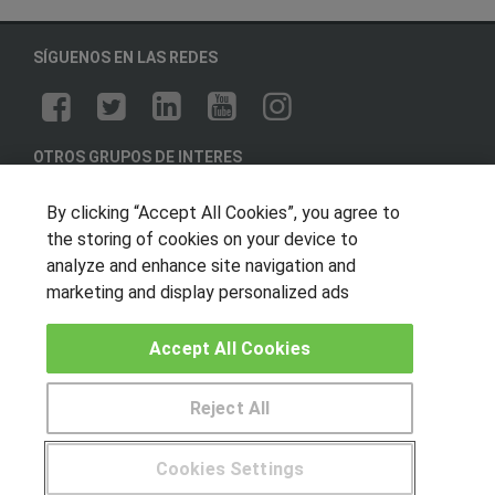
SÍGUENOS EN LAS REDES
OTROS GRUPOS DE INTERES
Muro de los idiomas
By clicking “Accept All Cookies”, you agree to
Hablemos de empleo
the storing of cookies on your device to
analyze and enhance site navigation and
Locos por las becas
marketing and display personalized ads
CENTROS DE FORMACIÓN
Accept All Cookies
Publicar cursos
Reject All
USUARIOS
Aviso legal
Cookies Settings