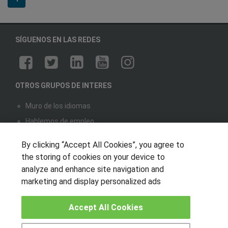
SÍGUENOS EN LAS REDES
OTROS GRUPOS DE INTERES
Muro de los idiomas
Hablemos de empleo
Locos por las becas
By clicking “Accept All Cookies”, you agree to
the storing of cookies on your device to
CENTROS DE FORMACIÓN
analyze and enhance site navigation and
marketing and display personalized ads
Publicar cursos
Accept All Cookies
USUARIOS