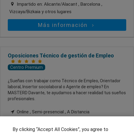
Impartido en:
Alicante/Alacant , Barcelona ,
Vizcaya/Bizkaia
y otros lugares
Más información
Oposiciones Técnico de gestión de Empleo
Centro Premium
¿Sueñas con trabajar como Técnico de Empleo, Orientador
laboral, Insertor sociolaboral o Agente de empleo? En
MASTERD Davante, te ayudamos a hacer realidad tus sueños
profesionales.
Online , Semi-presencial , A Distancia
Impartido en:
Alicante/Alacant , Almería , Islas
Baleares
y otros lugares
By clicking “Accept All Cookies”, you agree to