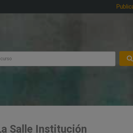
Public
a Salle Institución