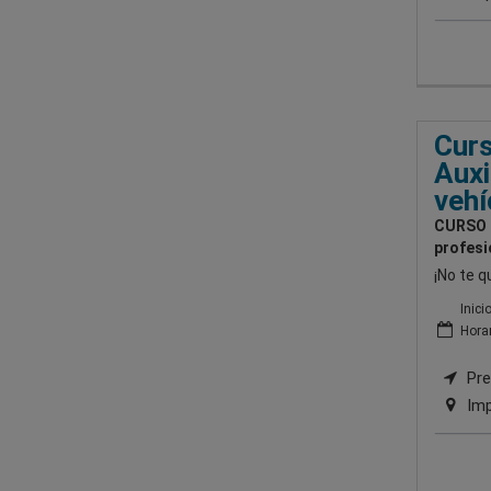
Cur
Auxi
vehí
CURSO O
profesi
¡No te q
Inici
Horar
Pre
Imp