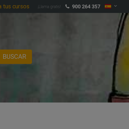
a tus cursos
900 264 357
¡Llama gratis!
BUSCAR