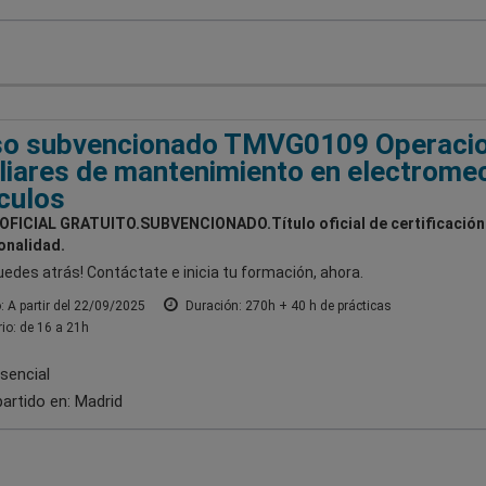
so subvencionado TMVG0109 Operaci
liares de mantenimiento en electrome
culos
FICIAL GRATUITO.SUBVENCIONADO.Título oficial de certificación
onalidad.
uedes atrás! Contáctate e inicia tu formación, ahora.
o: A partir del 22/09/2025
Duración: 270h + 40 h de prácticas
io: de 16 a 21h
sencial
artido en:
Madrid