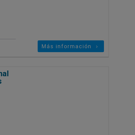
Más información
nal
s