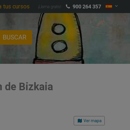
a tus cursos
900 264 357
¡Llama gratis!
BUSCAR
n de Bizkaia
Ver mapa