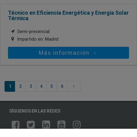
Técnico en Eficiencia Energética y Energia Solar
Térmica
Semi-presencial
Impartido en:
Madrid
Más información
1
2
3
4
5
6
SÍGUENOS EN LAS REDES