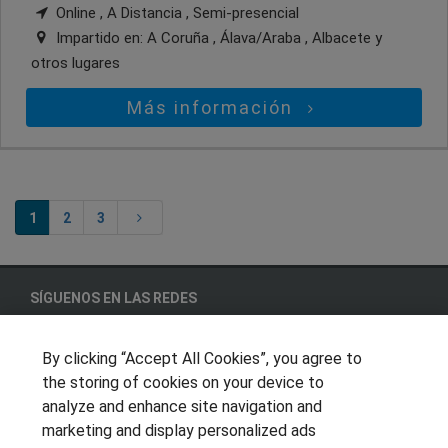
Online , A Distancia , Semi-presencial
Impartido en:
A Coruña , Álava/Araba , Albacete
y
otros lugares
Más información
1
2
3
SÍGUENOS EN LAS REDES
By clicking “Accept All Cookies”, you agree to
the storing of cookies on your device to
OTROS GRUPOS DE INTERES
analyze and enhance site navigation and
Muro de los idiomas
marketing and display personalized ads