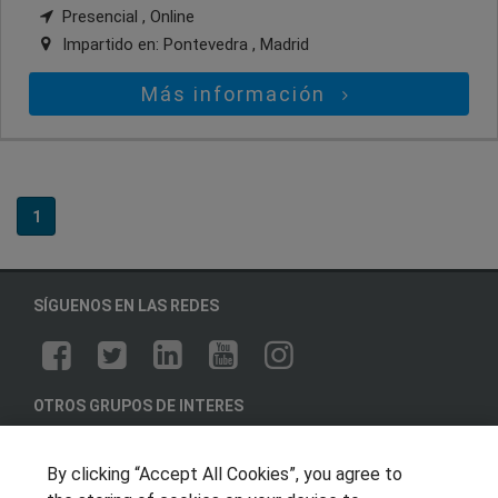
Presencial , Online
Impartido en:
Pontevedra , Madrid
Más información
1
SÍGUENOS EN LAS REDES
OTROS GRUPOS DE INTERES
Muro de los idiomas
By clicking “Accept All Cookies”, you agree to
Hablemos de empleo