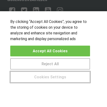
By clicking “Accept All Cookies”, you agree to
OTROS GRUPOS DE INTERES
the storing of cookies on your device to
Muro de los idiomas
analyze and enhance site navigation and
Hablemos de empleo
marketing and display personalized ads
Locos por las becas
Accept All Cookies
CENTROS DE FORMACIÓN
Reject All
Publicar cursos
Cookies Settings
USUARIOS
¿Tienes alguna duda?
900 264 357
Aviso legal
Canal ético