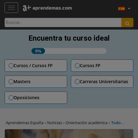
TOGGLE NAVIGATION
Buscar:
Encuentra tu curso ideal
9%
Cursos / Cursos FP
Cursos FP
Masters
Carreras Universitarias
Oposiciones
Aprendemas España
»
Noticias
»
Orientación académica
»
Todo
sobre los estudios de FP para ser Guía Turístico