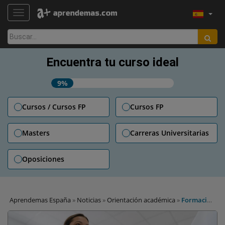
TOGGLE NAVIGATION
Buscar:
Encuentra tu curso ideal
9%
Cursos / Cursos FP
Cursos FP
Masters
Carreras Universitarias
Oposiciones
Aprendemas España
»
Noticias
»
Orientación académica
»
Formación
Contreras ante el boom de la FP de Técnico Superior en Cuidados
Auxiliares de Enfermería