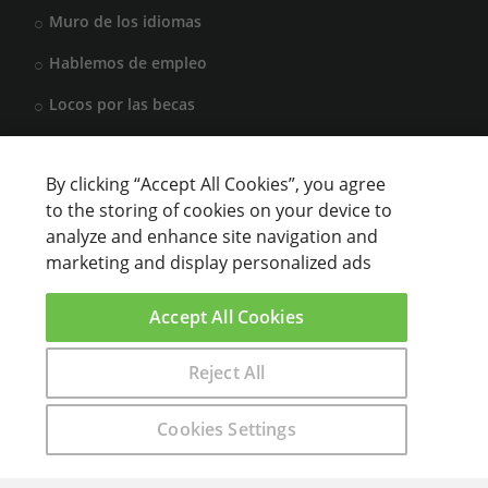
Muro de los idiomas
Hablemos de empleo
Locos por las becas
By clicking “Accept All Cookies”, you agree
CENTROS DE FORMACIÓN
to the storing of cookies on your device to
analyze and enhance site navigation and
Anunciar cursos
marketing and display personalized ads
USUARIOS
Accept All Cookies
Aviso legal
Reject All
Encuentra aquí el curso que buscas
Cookies Settings
sparkling © 2000 - 2021 Aprendemas.com -
Aviso Legal