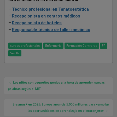
–
Técnico profesional en Tanatoestética
–
Recepcionista en centros médicos
–
Recepcionista de hoteles
–
Responsable técnico de taller mecánico
cursos profesionales
Enfermería
Formación Contreras
FP
Sevilla
Los niños son pequeños genios a la hora de aprender nuevas
Navegación de entradas
palabras según el MIT
Erasmus+ en 2025: Europa anuncia 5.000 millones para «ampliar
las oportunidades de aprendizaje en el extranjero»