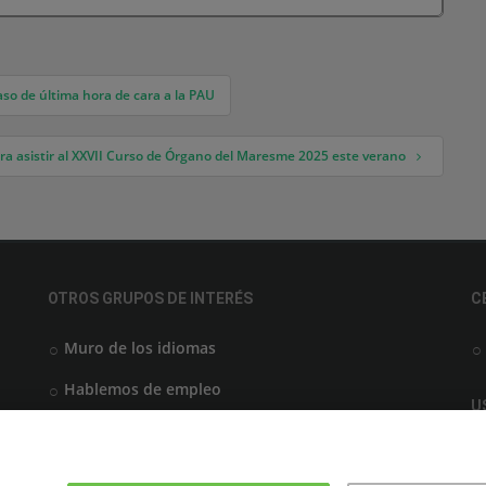
aso de última hora de cara a la PAU
para asistir al XXVII Curso de Órgano del Maresme 2025 este verano
OTROS GRUPOS DE INTERÉS
C
Muro de los idiomas
Hablemos de empleo
U
Locos por las becas