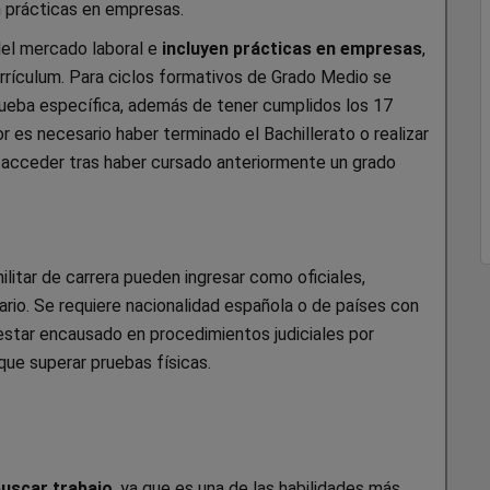
on prácticas en empresas.
del mercado laboral e
incluyen prácticas en empresas
,
urrículum. Para ciclos formativos de Grado Medio se
prueba específica, además de tener cumplidos los 17
r es necesario haber terminado el Bachillerato o realizar
acceder tras haber cursado anteriormente un grado
litar de carrera pueden ingresar como oficiales,
tario. Se requiere nacionalidad española o de países con
star encausado en procedimientos judiciales por
ue superar pruebas físicas.
buscar trabajo
, ya que es una de las habilidades más