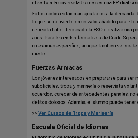
el salto a la universidad o realizar una FP dual c
Estos ciclos están más ajustados a la demanda 
lo que se convierte en un valor añadido para el c
necesita haber terminado la ESO o realizar una 
años. Para los ciclos formativos de Grado Superio
un examen específico, aunque también se puede 
medio.
Fuerzas Armadas
Los jóvenes interesados en prepararse para ser mi
suboficiales, tropa y marinería o reservista volun
acuerdos, carecer de antecedentes penales, no e
delitos dolosos. Además, el alumno puede tener q
>>
Ver Cursos de Tropa y Marinería
.
Escuela Oficial de Idiomas
El dominio de idiomas es un plus a la hora de 