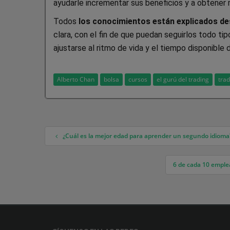
ayudarle incrementar sus beneficios y a obtener 
Todos
los conocimientos están explicados des
clara, con el fin de que puedan seguirlos todo ti
ajustarse al ritmo de vida y el tiempo disponible 
Alberto Chan
bolsa
cursos
el gurú del trading
trad
¿Cuál es la mejor edad para aprender un segundo idioma
Navegación de entradas
6 de cada 10 emple