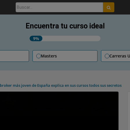
Buscar:
Encuentra tu curso ideal
9%
Masters
Carreras U
 broker más joven de España explica en sus cursos todos sus secretos