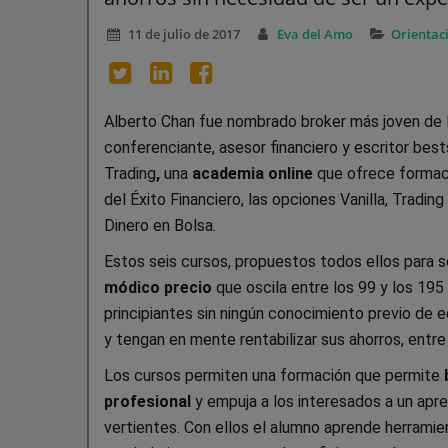
11 de julio de 2017
Eva del Amo
Orientac
Alberto Chan fue nombrado broker más joven de Es
conferenciante, asesor financiero y escritor best
Trading
,
una
academia online
que ofrece formac
del Éxito Financiero, las opciones Vanilla, Tradi
Dinero en Bolsa.
Estos seis cursos, propuestos todos ellos para se
módico precio
que oscila entre los 99 y los 195
principiantes sin ningún conocimiento previo de 
y tengan en mente rentabilizar sus ahorros, entre
Los cursos permiten una formación que permite
profesional
y empuja a los interesados a un apr
vertientes. Con ellos el alumno aprende herrami