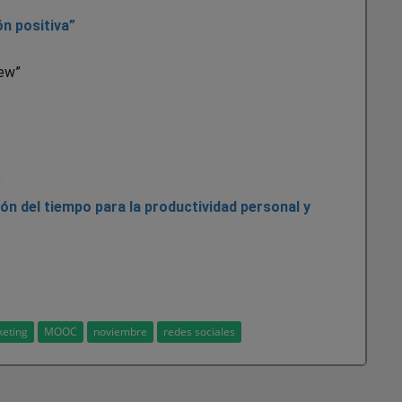
n positiva”
iew”
”
ón del tiempo para la productividad personal y
eting
MOOC
noviembre
redes sociales