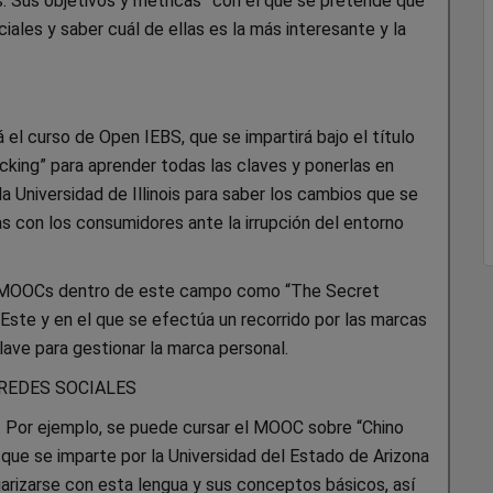
. Sus objetivos y métricas” con el que se pretende que
iales y saber cuál de ellas es la más interesante y la
el curso de Open IEBS, que se impartirá bajo el título
ing” para aprender todas las claves y ponerlas en
la Universidad de Illinois para saber los cambios que se
s con los consumidores ante la irrupción del entorno
ros MOOCs dentro de este campo como “The Secret
 Este y en el que se efectúa un recorrido por las marcas
lave para gestionar la marca personal.
 REDES SOCIALES
s. Por ejemplo, se puede cursar el MOOC sobre “Chino
 que se imparte por la Universidad del Estado de Arizona
iarizarse con esta lengua y sus conceptos básicos, así