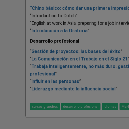
“Chino básico: cómo dar una primera impresió
“Introduction to Dutch”
“English at work in Asia: preparing for a job interv
“
Introducción a la Oratoria
”
Desarrollo profesional
“
Gestión de proyectos: las bases del éxito
”
“
La Comunicación en el Trabajo en el Siglo 21
“
Trabaja Inteligentemente, no más duro: gesti
profesional
”
“
Influir en las personas
”
“
Liderazgo mediante la influencia social
”
cursos gratuitos
desarrollo profesional
idiomas
Mark