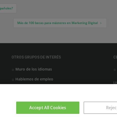
spañoles?
Más de 100 becas para másteres en Marketing Digital
OTROS GRUPOS DE INTERÉS
C
Muro de los idiomas
Hablemos de empleo
U
Locos por las becas
Accept All Cookies
Rejec