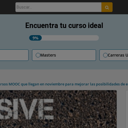
Buscar:
Encuentra tu curso ideal
9%
Masters
Carreras U
rsos MOOC que llegan en noviembre para mejorar las posibilidades de 