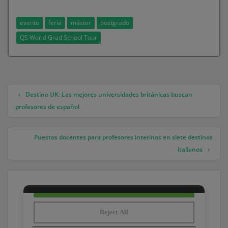
evento
feria
máster
postgrado
QS World Grad School Tour
Destino UK: Las mejores universidades británicas buscan
Navegación de entradas
profesores de español
Puestos docentes para profesores interinos en siete destinos
italianos