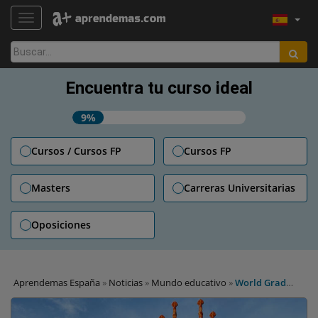
TOGGLE NAVIGATION
Buscar:
Encuentra tu curso ideal
9%
Cursos / Cursos FP
Cursos FP
Masters
Carreras Universitarias
Oposiciones
Aprendemas España
»
Noticias
»
Mundo educativo
»
World Grad
Shool Tour llega a Barcelona: los mejores programas y becas para
elegir tu máster