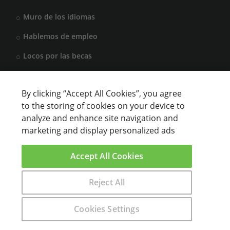
Muro de los idiomas
Hablemos de empleo
Locos por las becas
By clicking “Accept All Cookies”, you agree
CENTROS DE FORMACIÓN
to the storing of cookies on your device to
analyze and enhance site navigation and
Anunciar cursos
marketing and display personalized ads
USUARIOS
Accept All Cookies
Aviso legal
Reject All
Encuentra aquí el curso que buscas
Cookies Settings