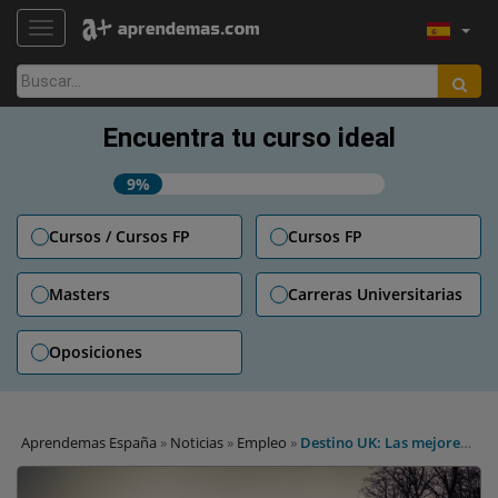
TOGGLE NAVIGATION
Buscar:
Encuentra tu curso ideal
9%
Cursos / Cursos FP
Cursos FP
Masters
Carreras Universitarias
Oposiciones
Aprendemas España
»
Noticias
»
Empleo
»
Destino UK: Las mejores
universidades británicas buscan profesores de español