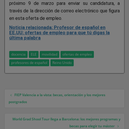
próximo 9 de marzo para enviar su candidatura, a
través de la dirección de correo electrónico que figura
en esta oferta de empleo.
Noticia relacionada: Profesor de español en
EE.UU: ofertas de empleo para que tú digas la
última palabra
docencia
ELE
movilidad
ofertas de empleo
profesores de español
Reino Unido
FIEP Valencia a la vista: becas, orientación y los mejores
Navegación de entradas
postgrados
World Grad Shool Tour llega a Barcelona: los mejores programas y
becas para elegir tu máster