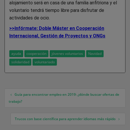
alojamiento será en casa de una familia anfitriona y el
voluntario tendrá tiempo libre para disfrutar de
actividades de ocio.
>>Infórmate: Doble Máster en Cooperación
Internacional, Gestión de Proyectos y ONGs
ayuda
cooperación
jóvenes voluntarios
Navidad
solidaridad
voluntariado
Guía para encontrar empleo en 2019: ¿dónde buscar ofertas de
Navegación de entradas
trabajo?
Trucos con base científica para aprender idiomas más rápido