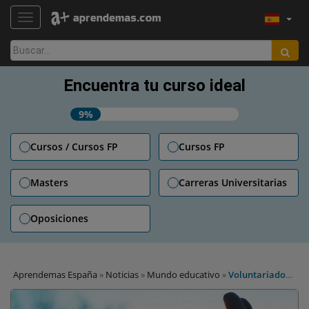
TOGGLE NAVIGATION
Buscar:
Encuentra tu curso ideal
9%
Cursos / Cursos FP
Cursos FP
Masters
Carreras Universitarias
Oposiciones
Aprendemas España
»
Noticias
»
Mundo educativo
»
Voluntariado
en Navidad: infinitas formas de ayudar