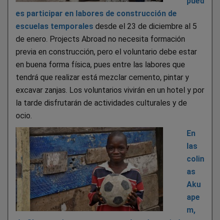
pued
es participar en labores de construcción de
escuelas temporales
desde el 23 de diciembre al 5
de enero. Projects Abroad no necesita formación
previa en construcción, pero el voluntario debe estar
en buena forma física, pues entre las labores que
tendrá que realizar está mezclar cemento, pintar y
excavar zanjas. Los voluntarios vivirán en un hotel y por
la tarde disfrutarán de actividades culturales y de
ocio.
En
las
colin
as
Aku
ape
m,