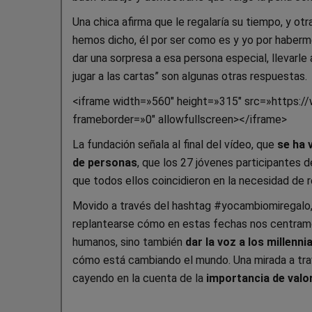
Una chica afirma que le regalaría su tiempo, y o
hemos dicho, él por ser como es y yo por haberm
dar una sorpresa a esa persona especial, llevarle 
jugar a las cartas” son algunas otras respuestas.
<iframe width=»560″ height=»315″ src=»http
frameborder=»0″ allowfullscreen></iframe>
La fundación señala al final del vídeo, que
se ha 
de personas
, que los 27 jóvenes participantes 
que todos ellos coincidieron en la necesidad de 
Movido a través del hashtag #yocambiomiregalo,
replantearse cómo en estas fechas nos centramo
humanos, sino también
dar la voz a los millenni
cómo está cambiando el mundo. Una mirada a tra
cayendo en la cuenta de la
importancia de val