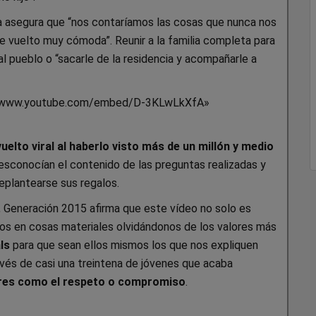
tra asegura que “nos contaríamos las cosas que nunca nos
e vuelto muy cómoda”. Reunir a la familia completa para
al pueblo o “sacarle de la residencia y acompañarle a
s://www.youtube.com/embed/D-3KLwLkXfA»
vuelto viral al haberlo visto más de un millón y medio
desconocían el contenido de las preguntas realizadas y
replantearse sus regalos.
 Generación 2015 afirma que este vídeo no solo es
s en cosas materiales olvidándonos de los valores más
als
para que sean ellos mismos los que nos expliquen
vés de casi una treintena de jóvenes que acaba
ores como el respeto o compromiso
.