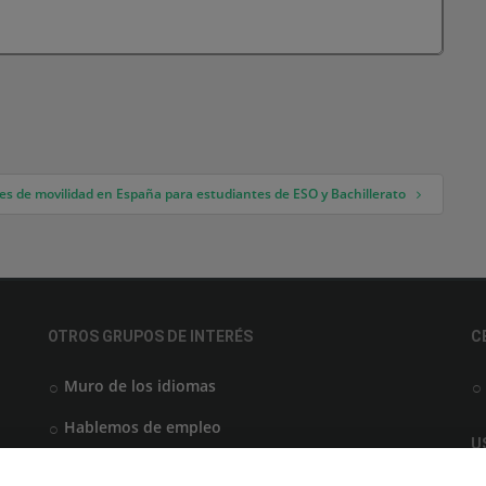
tes de movilidad en España para estudiantes de ESO y Bachillerato
OTROS GRUPOS DE INTERÉS
C
Muro de los idiomas
Hablemos de empleo
U
Locos por las becas