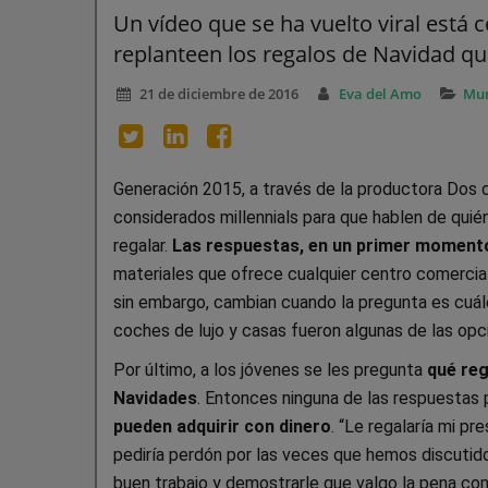
Un vídeo que se ha vuelto viral está
replanteen los regalos de Navidad qu
21 de diciembre de 2016
Eva del Amo
Mun
Generación 2015, a través de la productora Dos 
considerados millennials para que hablen de quié
regalar.
Las respuestas, en un primer momento
materiales que ofrece cualquier centro comercial,
sin embargo, cambian cuando la pregunta es cuáles 
coches de lujo y casas fueron algunas de las opc
Por último, a los jóvenes se les pregunta
qué reg
Navidades
. Entonces ninguna de las respuestas 
pueden adquirir con dinero
. “Le regalaría mi pr
pediría perdón por las veces que hemos discutid
buen trabajo y demostrarle que valgo la pena com