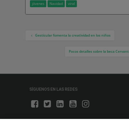
jóvenes
Navidad
viral
Gesticular fomenta la creatividad en los niños
Navegación de entradas
Pocos detalles sobre la beca Cervan
SÍGUENOS EN LAS REDES