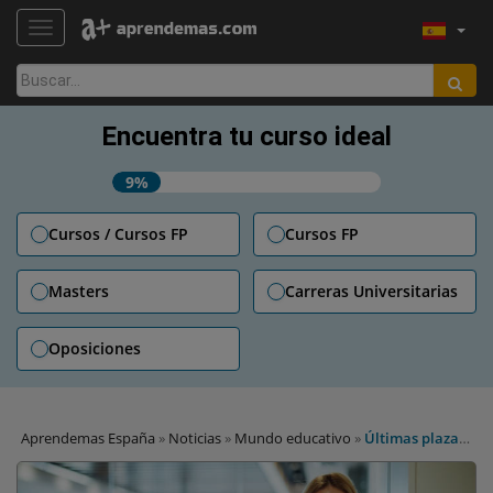
TOGGLE NAVIGATION
Buscar:
Encuentra tu curso ideal
9%
Cursos / Cursos FP
Cursos FP
Masters
Carreras Universitarias
Oposiciones
Aprendemas España
»
Noticias
»
Mundo educativo
»
Últimas plazas
para estudiar un máster de EAE Business School con descuento en
Madrid y Barcelona