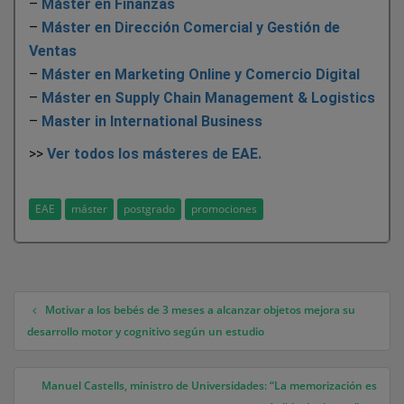
–
Máster en Finanzas
–
Máster en Dirección Comercial y Gestión de
Ventas
–
Máster en Marketing Online y Comercio Digital
–
Máster en Supply Chain Management & Logistics
–
Master in International Business
>>
Ver todos los másteres de EAE.
EAE
máster
postgrado
promociones
Motivar a los bebés de 3 meses a alcanzar objetos mejora su
Navegación de entradas
desarrollo motor y cognitivo según un estudio
Manuel Castells, ministro de Universidades: “La memorización es