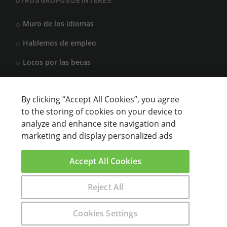
OTROS GRUPOS DE INTERÉS
Muro de los idiomas
Hablemos de empleo
Locos por las becas
By clicking “Accept All Cookies”, you agree
CENTROS DE FORMACIÓN
to the storing of cookies on your device to
analyze and enhance site navigation and
Anunciar cursos
marketing and display personalized ads
USUARIOS
Accept All Cookies
Aviso legal
Reject All
Encuentra aquí el curso que buscas
Cookies Settings