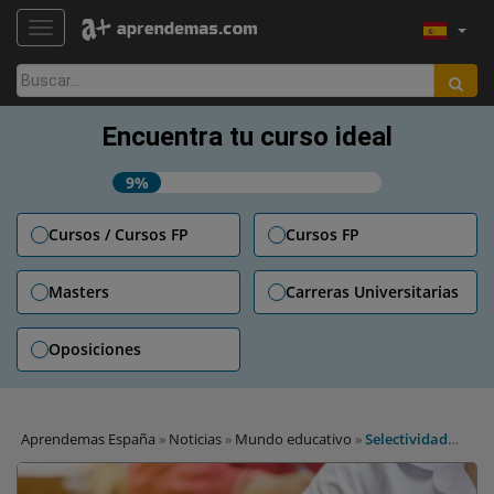
TOGGLE NAVIGATION
Buscar:
Encuentra tu curso ideal
9%
Cursos / Cursos FP
Cursos FP
Masters
Carreras Universitarias
Oposiciones
Aprendemas España
»
Noticias
»
Mundo educativo
»
Selectividad
2018: fechas de la PAU por Comunidades Autónomas