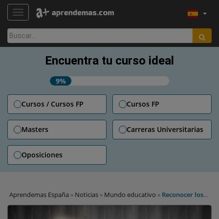
TOGGLE NAVIGATION
Buscar:
Encuentra tu curso ideal
9%
Cursos / Cursos FP
Cursos FP
Masters
Carreras Universitarias
Oposiciones
Aprendemas España
»
Noticias
»
Mundo educativo
»
Reconocer los
méritos de uno podría desmotivar a los compañeros