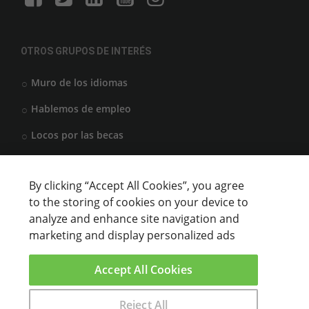
OTROS GRUPOS DE INTERÉS
Muro de los idiomas
Hablemos de empleo
Locos por las becas
By clicking “Accept All Cookies”, you agree
CENTROS DE FORMACIÓN
to the storing of cookies on your device to
analyze and enhance site navigation and
Anunciar cursos
marketing and display personalized ads
USUARIOS
Accept All Cookies
Aviso legal
Reject All